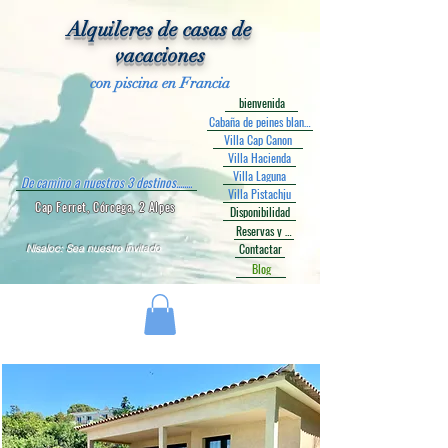
Alquileres de casas de
vacaciones
con piscina en Francia
bienvenida
Cabaña de peines blancos
Villa Cap Canon
Villa Hacienda
Villa Laguna
De camino a nuestros 3 destinos........
Villa Pistachju
Cap Ferret, Córcega, 2 Alpes
Disponibilidad
Reservas y Precios
Contactar
Nisaloc: Sea nuestro invitado
Blog